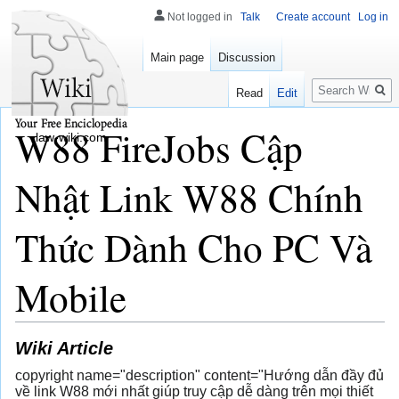
Not logged in
Talk
Create account
Log in
Main page
Discussion
Search
Read
Edit
W88 FireJobs Cập
law-wiki.com
Nhật Link W88 Chính
Thức Dành Cho PC Và
Mobile
Wiki Article
copyright name="description" content="Hướng dẫn đầy đủ
về link W88 mới nhất giúp truy cập dễ dàng trên mọi thiết