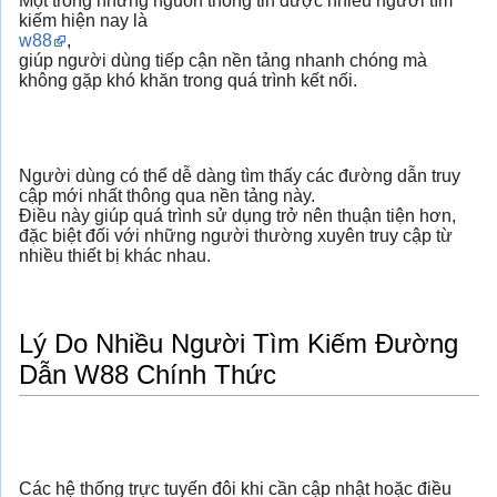
Một trong những nguồn thông tin được nhiều người tìm
kiếm hiện nay là
w88
,
giúp người dùng tiếp cận nền tảng nhanh chóng mà
không gặp khó khăn trong quá trình kết nối.
Người dùng có thể dễ dàng tìm thấy các đường dẫn truy
cập mới nhất thông qua nền tảng này.
Điều này giúp quá trình sử dụng trở nên thuận tiện hơn,
đặc biệt đối với những người thường xuyên truy cập từ
nhiều thiết bị khác nhau.
Lý Do Nhiều Người Tìm Kiếm Đường
Dẫn W88 Chính Thức
Các hệ thống trực tuyến đôi khi cần cập nhật hoặc điều