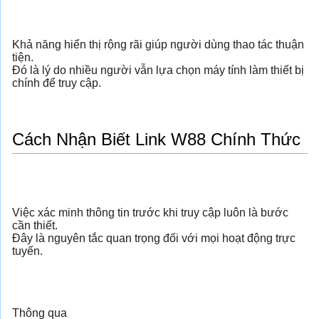
Khả năng hiển thị rộng rãi giúp người dùng thao tác thuận
tiện.
Đó là lý do nhiều người vẫn lựa chọn máy tính làm thiết bị
chính để truy cập.
Cách Nhận Biết Link W88 Chính Thức
Việc xác minh thông tin trước khi truy cập luôn là bước
cần thiết.
Đây là nguyên tắc quan trọng đối với mọi hoạt động trực
tuyến.
Thông qua