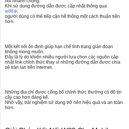
nối nhanh chóng.
Khi sử dụng đường dẫn được cập nhật thông qua
w88
,
người dùng có thể tiếp cận hệ thống một cách thuận tiện
hơn.
Một kết nối ổn định giúp hạn chế tình trạng gián đoạn
không mong muốn.
Đây là lý do khiến nhiều người lựa chọn các nguồn cập
nhật link chính thức thay vì những đường dẫn được chia
sẻ tràn lan trên internet.
Những địa chỉ được công bố chính thức thường có độ tin
cậy cao hơn đáng kể.
Nhờ vậy, trải nghiệm sử dụng trở nên hiệu quả và an toàn
hơn.