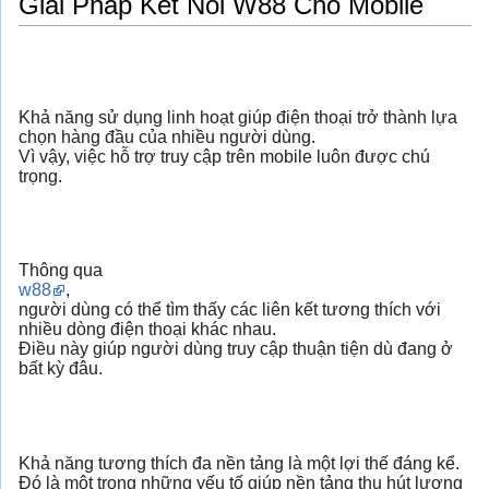
Giải Pháp Kết Nối W88 Cho Mobile
Khả năng sử dụng linh hoạt giúp điện thoại trở thành lựa
chọn hàng đầu của nhiều người dùng.
Vì vậy, việc hỗ trợ truy cập trên mobile luôn được chú
trọng.
Thông qua
w88
,
người dùng có thể tìm thấy các liên kết tương thích với
nhiều dòng điện thoại khác nhau.
Điều này giúp người dùng truy cập thuận tiện dù đang ở
bất kỳ đâu.
Khả năng tương thích đa nền tảng là một lợi thế đáng kể.
Đó là một trong những yếu tố giúp nền tảng thu hút lượng