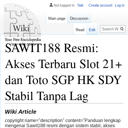
Not logged in
Talk
Create account
Log in
Main page
Discussion
Search
Read
Edit
SAWIT188 Resmi:
law-wiki.com
Akses Terbaru Slot 21+
dan Toto SGP HK SDY
Stabil Tanpa Lag
Wiki Article
copyright name="description" content="Panduan lengkap
mengenai Sawit188 resmi dengan sistem stabil, akses