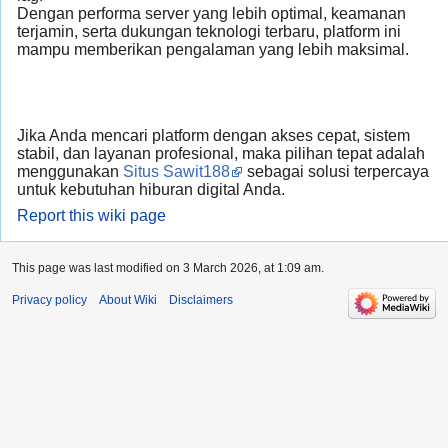
Dengan performa server yang lebih optimal, keamanan
terjamin, serta dukungan teknologi terbaru, platform ini
mampu memberikan pengalaman yang lebih maksimal.
Jika Anda mencari platform dengan akses cepat, sistem
stabil, dan layanan profesional, maka pilihan tepat adalah
menggunakan
Situs Sawit188
sebagai solusi terpercaya
untuk kebutuhan hiburan digital Anda.
Report this wiki page
This page was last modified on 3 March 2026, at 1:09 am.
Privacy policy
About Wiki
Disclaimers