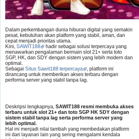
Dalam perkembangan dunia hiburan digital yang semakin
pesat, kebutuhan akan platform yang stabil, aman, dan
cepat menjadi prioritas utama.
Kini,
SAWIT188
hadir sebagai solusi terpercaya yang
menawarkan pengalaman bermain slot 21+ serta toto
SGP, HK, dan SDY dengan sistem yang lebih modern dan
optimal.
Sebagai
Situs Sawit188 terpercaya
, platform ini
dirancang untuk memberikan akses terbaru dengan
performa server yang stabil tanpa lag.
Deskripsi lengkapnya,
SAWIT188 resmi membuka akses
terbaru untuk slot 21+ dan toto SGP HK SDY dengan
sistem stabil tanpa lag serta performa server yang
lebih optimal.
Hal ini menjadi nilai tambah yang membedakan platform
ini dari layanan lain yang sering mengalami kendala