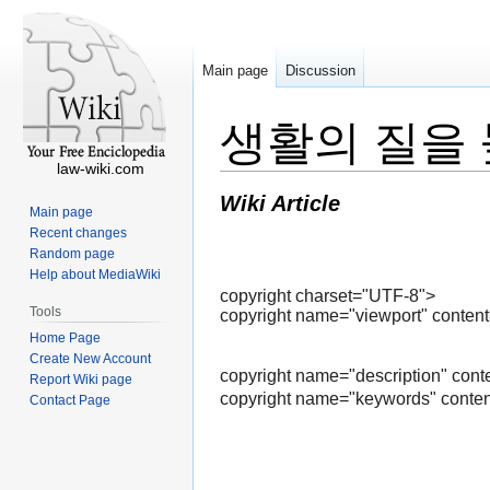
Main page
Discussion
생활의 질을
law-wiki.com
Wiki Article
Main page
Recent changes
Random page
Help about MediaWiki
copyright charset="UTF-8">
Tools
copyright name="viewport" content=
Home Page
Create New Account
copyright name="descript
Report Wiki page
copyright name="keywords
Contact Page