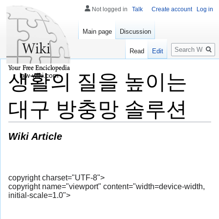
Not logged in
Talk
Create account
Log in
Main page
Discussion
Search
Read
Edit
생활의 질을 높이는
law-wiki.com
대구 방충망 솔루션
Wiki Article
copyright charset="UTF-8">
copyright name="viewport" content="width=device-width,
initial-scale=1.0">